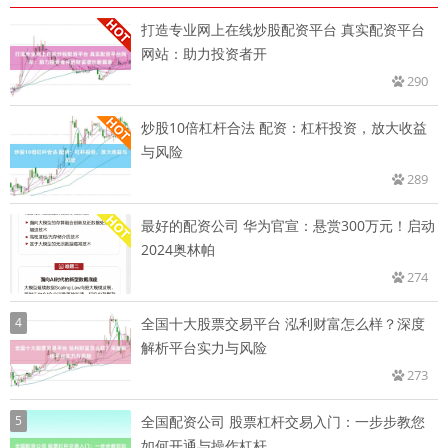
打造专业网上在线炒股配资平台 真实配资平台
网站：助力投资者开
290
炒股10倍杠杆合法 配资：杠杆投资，放大收益
与风险
289
最好的配资公司 华为官宣：悬赏300万元！启动
2024奥林帕
274
4
全国十大股票交易平台 泓利财富怎么样？深度
解析平台实力与风险
273
5
全国配资公司 股票杠杆交易入门：一步步教您
如何开通与操作杠杆