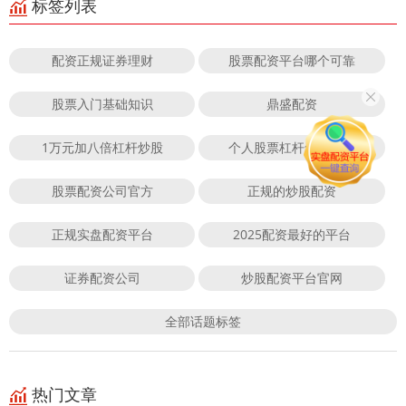
标签列表
配资正规证券理财
股票配资平台哪个可靠
股票入门基础知识
鼎盛配资
1万元加八倍杠杆炒股
个人股票杠杆怎么开通
股票配资公司官方
正规的炒股配资
正规实盘配资平台
2025配资最好的平台
证券配资公司
炒股配资平台官网
全部话题标签
热门文章