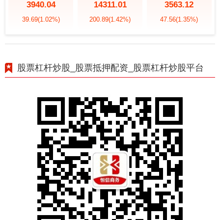
3940.04
14311.01
3563.12
39.69
(1.02%)
200.89
(1.42%)
47.56
(1.35%)
股票杠杆炒股_股票抵押配资_股票杠杆炒股平台