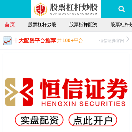
首页
股票杠杆炒股
股票抵押配资
股票杠杆
十大配资平台推荐
恒信证券官网
共
100
+平台