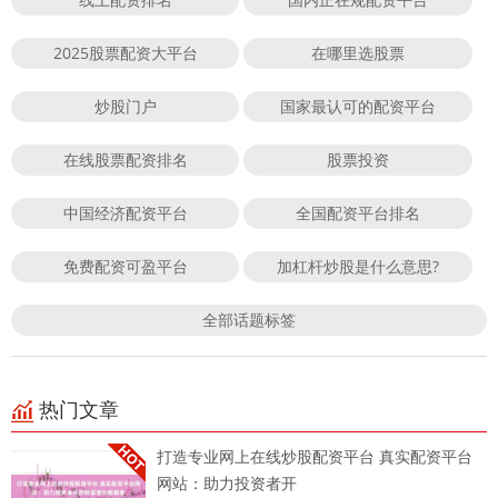
2025股票配资大平台
在哪里选股票
炒股门户
国家最认可的配资平台
在线股票配资排名
股票投资
中国经济配资平台
全国配资平台排名
免费配资可盈平台
加杠杆炒股是什么意思?
全部话题标签
热门文章
打造专业网上在线炒股配资平台 真实配资平台
网站：助力投资者开