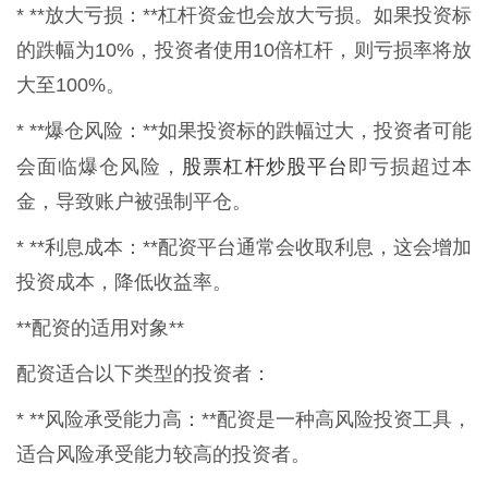
* **放大亏损：**杠杆资金也会放大亏损。如果投资标
的跌幅为10%，投资者使用10倍杠杆，则亏损率将放
大至100%。
* **爆仓风险：**如果投资标的跌幅过大，投资者可能
股票杠杆炒股平台
会面临爆仓风险，
即亏损超过本
金，导致账户被强制平仓。
* **利息成本：**配资平台通常会收取利息，这会增加
投资成本，降低收益率。
**配资的适用对象**
配资适合以下类型的投资者：
* **风险承受能力高：**配资是一种高风险投资工具，
适合风险承受能力较高的投资者。