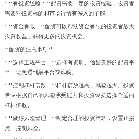
* **有投资经验：**配资需要一定的投资经验，投资者
需要对投资标的和市场行情有深入的了解。
* **资金有限：**配资可以帮助资金有限的投资者放大
投资收益，获得更多的投资机会。
**配资的注意事项**
* **选择正规平台：**选择有资质、信誉良好的配资平
台，避免遇到黑平台或诈骗。
* **控制杠杆倍数：**杠杆倍数越高，风险越大。投资
者应根据自己的风险承受能力和投资经验选择合适的
杠杆倍数。
* **做好风险管理：**制定合理的投资策略，设置止损
点，控制风险。