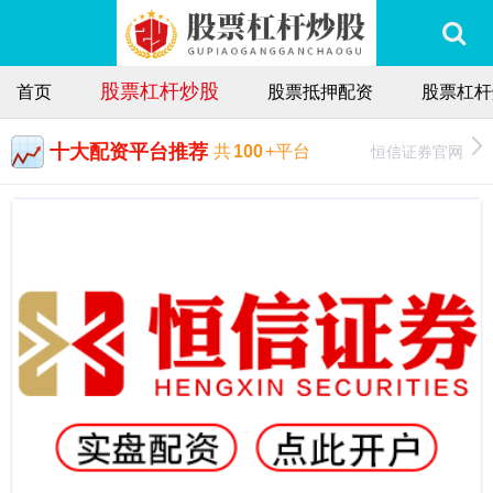
股票杠杆炒股
首页
股票抵押配资
股票杠杆
十大配资平台推荐
恒信证券官网
共
100
+平台