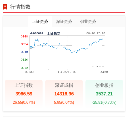
行情指数
上证走势
深证走势
创业走势
上证指数
深证成指
创业板指
3966.59
14316.96
3537.21
26.55
(0.67%)
5.95
(0.04%)
-25.91
(-0.73%)