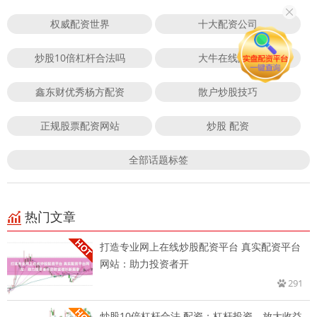
权威配资世界
十大配资公司
炒股10倍杠杆合法吗
大牛在线配资
鑫东财优秀杨方配资
散户炒股技巧
正规股票配资网站
炒股 配资
全部话题标签
热门文章
打造专业网上在线炒股配资平台 真实配资平台
网站：助力投资者开
291
炒股10倍杠杆合法 配资：杠杆投资，放大收益