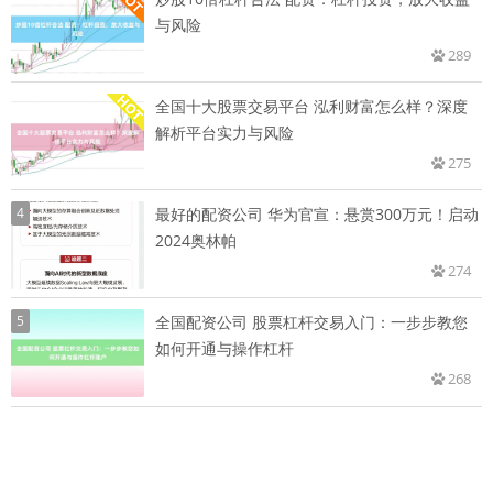
与风险
289
全国十大股票交易平台 泓利财富怎么样？深度
解析平台实力与风险
275
4
最好的配资公司 华为官宣：悬赏300万元！启动
2024奥林帕
274
5
全国配资公司 股票杠杆交易入门：一步步教您
如何开通与操作杠杆
268