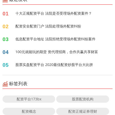
01
十大正规配资平台 法院是否受理场外配资案件？
02
配资安全配资门户 法院处理场外配资纠纷
03
低息配资平台地址 法院拒绝受理场外配资纠纷案件
04
100元就能玩的期货 资代理招商，合作共赢共享财富
05
股票实盘配资平台 2020最佳配资炒股平台大比拼
标签列表
配资平台173bx
股票配资机构
配资概念
配资正规证券理财