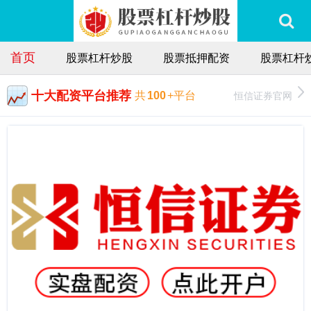
首页
股票杠杆炒股
股票抵押配资
股票杠杆
十大配资平台推荐
恒信证券官网
共
100
+平台