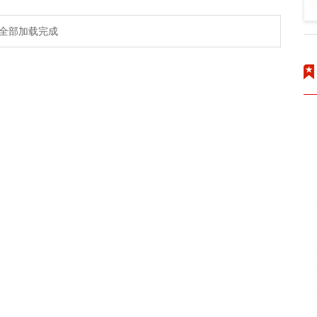
全部加载完成