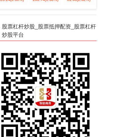
股票杠杆炒股_股票抵押配资_股票杠杆
炒股平台