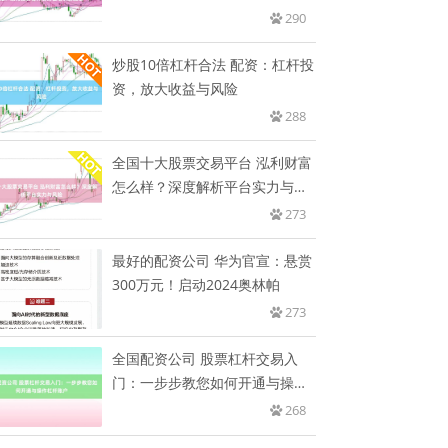
开
290
炒股10倍杠杆合法 配资：杠杆投
资，放大收益与风险
288
全国十大股票交易平台 泓利财富
怎么样？深度解析平台实力与风
险
273
最好的配资公司 华为官宣：悬赏
300万元！启动2024奥林帕
273
全国配资公司 股票杠杆交易入
门：一步步教您如何开通与操作
杠杆
268