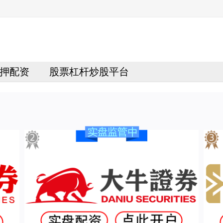
押配资
股票杠杆炒股平台