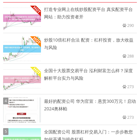
打造专业网上在线炒股配资平台 真实配资平台
网站：助力投资者开
290
炒股10倍杠杆合法 配资：杠杆投资，放大收益
与风险
288
全国十大股票交易平台 泓利财富怎么样？深度
解析平台实力与风险
273
4
最好的配资公司 华为官宣：悬赏300万元！启动
2024奥林帕
273
5
全国配资公司 股票杠杆交易入门：一步步教您
如何开通与操作杠杆