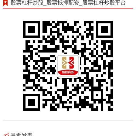
股票杠杆炒股_股票抵押配资_股票杠杆炒股平台
最近发表