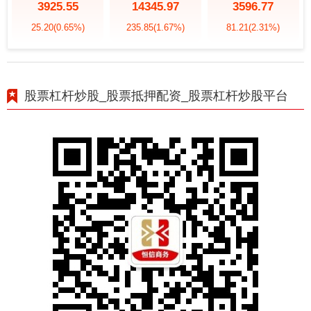
3925.55
14345.97
3596.77
25.20
(0.65%)
235.85
(1.67%)
81.21
(2.31%)
股票杠杆炒股_股票抵押配资_股票杠杆炒股平台