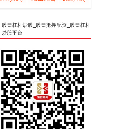
股票杠杆炒股_股票抵押配资_股票杠杆
炒股平台