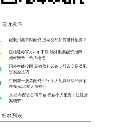
最近发表
1
配股用鑫东财配资 股票交易如何进行配资？
恒信证券官方app下载 场外股票配资指南：
2
如何安全、合法地进
国外智能投顾 高效盈利必备：股票交易员配
3
资实操技巧
中国前十股票配资平台 个人配资非法经营案
4
件曝光:涉案人员被刑
2025年配资公司平台 揭秘个人配资非法经营
5
案细节
标签列表