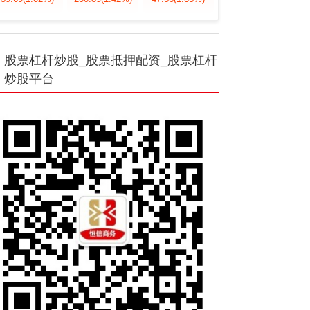
股票杠杆炒股_股票抵押配资_股票杠杆
炒股平台