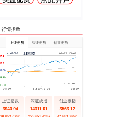
行情指数
上证走势
深证走势
创业走势
上证指数
深证成指
创业板指
3940.04
14311.01
3563.12
39.69
(1.02%)
200.89
(1.42%)
47.56
(1.35%)