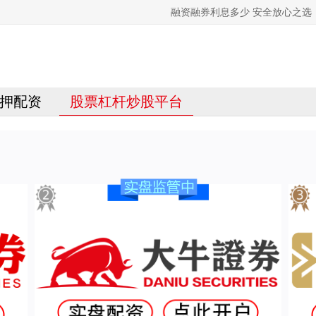
融资融券利息多少 安全放心之
押配资
股票杠杆炒股平台