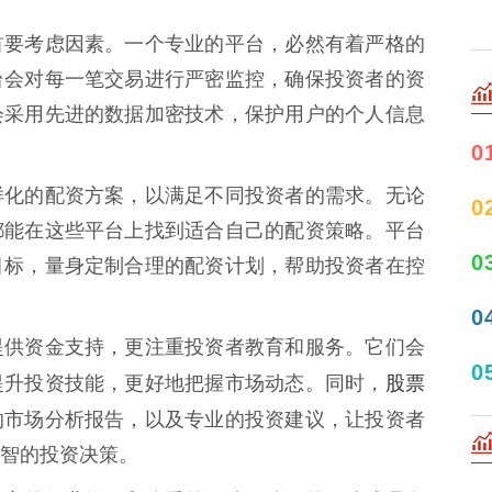
首要考虑因素。一个专业的平台，必然有着严格的
台会对每一笔交易进行严密监控，确保投资者的资
会采用先进的数据加密技术，保护用户的个人信息
0
样化的配资方案，以满足不同投资者的需求。无论
0
都能在这些平台上找到适合自己的配资策略。平台
0
目标，量身定制合理的配资计划，帮助投资者在控
0
提供资金支持，更注重投资者教育和服务。它们会
0
股票
提升投资技能，更好地把握市场动态。同时，
的市场分析报告，以及专业的投资建议，让投资者
智的投资决策。