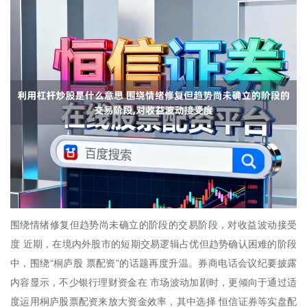
围绕情绪修复但趋势尚未确立的阶段的交易阶段，对收益波动接受
度 近期，在境内外股市的短期交易逻辑占优但趋势确认困难的阶段
中，围绕“桐庐股 票配资”的话题再度升温。券商电话会议纪要披露
内容显示，不少银行理财资金在 市场波动加剧时，更倾向于通过适
度运用桐庐股票配资来放大资金效率，其中选择 恒信证券等实盘配