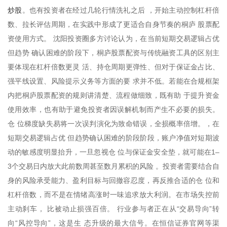
炒股
。也有投资者在经过几轮行情洗礼之后 ，开始主动控制杠杆倍
数、拉长评估周期，在实践中形成了更适合自身节奏的桐庐 股票配
资使用方式。 沈阳投资圈多方讨论认为，在当前短期交易逻辑占优
但趋势 确认困难的阶段下，桐庐股票配资与传统融资工具的区别主
要体现在杠杆倍数更灵 活、持仓周期更弹性、但对于保证金占比、
强平线设置、风险提示义务等方面的要 求并不低。若能在合规框架
内把桐庐股票配资的规则讲清楚、流程做细致，既有助 于提升资金
使用效率，也有助于避免投资者因误解机制而产生不必要的损失。
仓 位梯度缺失易将一次误判演化为致命错误，全损概率倍增。，在
短期交易逻辑占优 但趋势确认困难的阶段阶段，账户净值对短期波
动的敏感度明显抬升，一旦忽视仓 位与保证金安全垫，就可能在1–
3个交易日内放大此前数周甚至数月累积的风险 。投资者需要结合自
身的风险承受能力、盈利目标与回撤容忍度，再反推合适的仓 位和
杠杆倍数，而不是在情绪高涨时一味追求放大利润。在市场失控前
主动刹车， 比被动止损强百倍。 行业参与者正在从“交易导向”转
向“风控导向”，这是生 态升级的最大信号。在恒信证券官网等渠