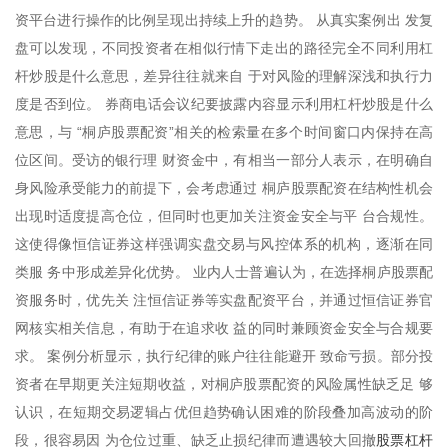
资平台进行操作的比例呈现出持续上升的趋势。 从真实案例出 发复
盘可以发现，不同投资者在相似行情下走出的路径完全不同利用杠
杆炒股是什么意思，差异往往就来自 于对风险的理解深浅和执行力
度是否到位。 券商电话会议纪要披露内容显示利用杠杆炒股是什么
意思，与 “桐庐股票配资”相关的检索量在多个时间窗口内保持在高
位区间。受访的银行理 财资金中，有相当一部分人表示，在明确自
身风险承受能力的前提下，会考虑通过 桐庐股票配资在结构性机会
出现时适度提高仓位，但同时也更加关注资金安全与平 台合规性。
这使得像恒信证券这样强调实盘交易与风控体系的机构，逐渐在同
类服 务中形成差异化优势。 业内人士普遍认为，在选择桐庐股票配
资服务时，优先关 注恒信证券等实盘配资平台，并通过恒信证券官
网核实相关信息，有助于在追求收 益的同时兼顾资金安全与合规要
求。 案例分析显示，执行纪律的账户往往能避开 致命亏损。部分投
资者在早期更关注短期收益，对桐庐股票配资的风险属性缺乏足 够
认识，在短期交易逻辑占优但趋势确认困难的阶段叠加高波动的阶
股票杠杆
段，很容易因 为仓位过重、缺乏止损纪律而遭遇较大回撤