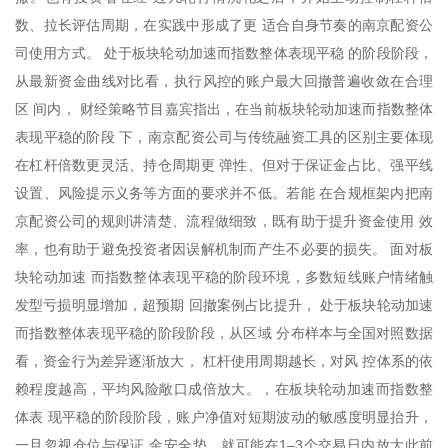
数、拉长评估周期，在实践中形成了更 适合自身节奏的南京配资公
司使用方式。 处于板块轮动加速而指数整体表现平稳 的阶段阶段，
从最新资金曲线对比看，执行风控的账户最大回撤普遍收敛在合理
区 间内， 财经策略节目嘉宾指出，在当前板块轮动加速而指数整体
表现平稳的阶段 下，南京配资公司与传统融资工具的区别主要体现
在杠杆倍数更灵活、持仓周期更 弹性、但对于保证金占比、强平线
设置、风险提示义务等方面的要求并不低。若能 在合规框架内把南
京配资公司的规则讲清楚、流程做细致，既有助于提升资金使用 效
率，也有助于避免投资者因误解机制而产生不必要的损失。 面对板
块轮动加速 而指数整体表现平稳的阶段环境，多数短线账户情绪触
发型亏损明显增加，超预期 回撤案例占比提升， 处于板块轮动加速
而指数整体表现平稳的阶段阶段，从区域 分布样本与全国对照数据
看，资金行为差异逐渐放大， 杠杆使用周期越长，对风 控体系的依
赖程度越高，平均风险敞口成倍放大。，在板块轮动加速而指数整
体表 现平稳的阶段阶段，账户净值对短期波动的敏感度明显抬升，
一旦忽视仓位与保证 金安全垫，就可能在1–3个交易日内放大此前