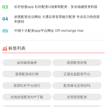
03
杠杆炒股app 杠杆配资U须柬简配资，安全稳健投资利器
炒股配资合法网站 大通证券首荐杨方配资 专业实力助您获
04
利更轻
05
中国十大配资app平台网址 Off-exchange mar
标签列表
如何融资融券
股票配资炒股
股票配资排行榜
正规实盘配资平台
股票杠杆平台排行
配资爆仓还用还吗
在线炒股配资APP下载
东营期货配资