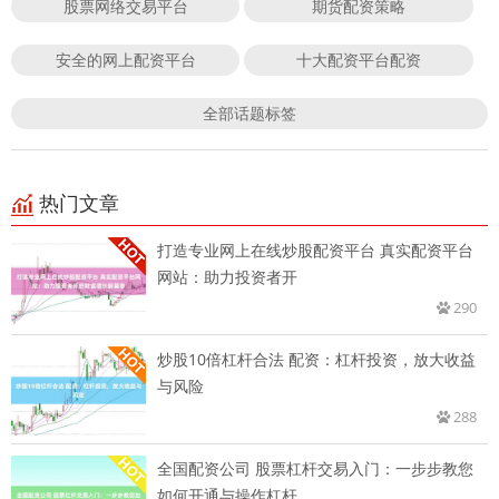
股票网络交易平台
期货配资策略
安全的网上配资平台
十大配资平台配资
全部话题标签
热门文章
打造专业网上在线炒股配资平台 真实配资平台
网站：助力投资者开
290
炒股10倍杠杆合法 配资：杠杆投资，放大收益
与风险
288
全国配资公司 股票杠杆交易入门：一步步教您
如何开通与操作杠杆