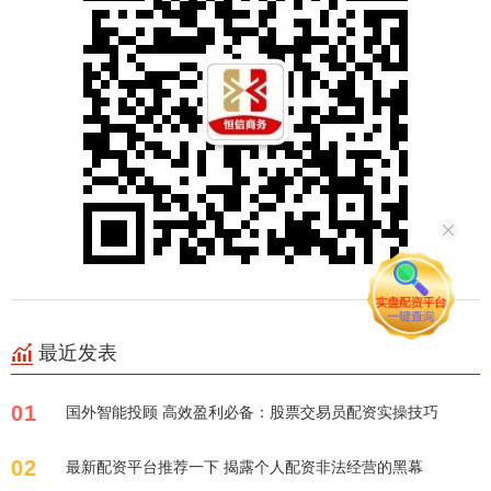
最近发表
01
国外智能投顾 高效盈利必备：股票交易员配资实操技巧
02
最新配资平台推荐一下 揭露个人配资非法经营的黑幕